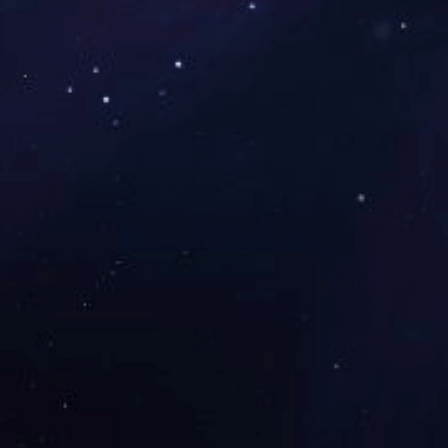
之师？本文
势日趋明朗。阿森纳凭借稳定
之路，解读
的发挥占据榜首，曼城少赛一
球员的作用
场位列第二。本文将分析各队
剩余赛程，预测最终排名。
🏀 篮球专区 & NBA专区