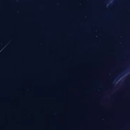
欧冠半决赛前瞻：战术博弈与球星对
决，谁将挺进决赛？
发布时间: 2023-10-26 | 来源: MILE米乐体育编辑部
本赛季欧洲冠军联赛进入白热化阶段，四强球队
已全部产生。曼城、皇家马德里、拜仁慕尼黑与
AC米兰将展开终极对决。本文从战术体系、核心
球员状态、历史交锋记录等多维度进行深度剖
析，预测晋级形势。