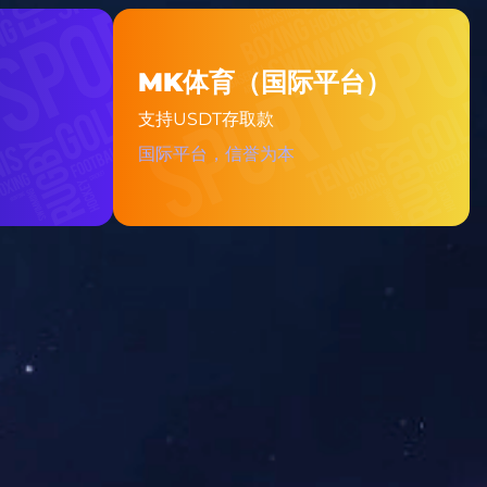
2 - 1 (进行中 78')
3 - 2 (已结束)
108 - 105 (第三节)
20:00 开赛