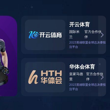
时比分
足球专区
篮球专区
NBA专区
赛事分析
球队百科