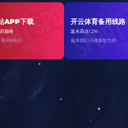
球、NBA、世界杯等赛事资讯与数据分析