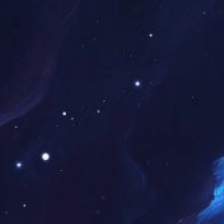
NBA总决赛G5战术复盘：关键时刻的
决策如何影响冠军归属
发布时间: 2023-10-25 | 来源: MILE米乐篮球分析师
丹佛掘金与迈阿密热火的第五场较量堪称经典。
约基奇的三双表现与巴特勒的关键球形成鲜明对
比。本文详细解读最后三分钟的每一个战术布
置，分析教练的临场调整与球员执行力，揭示胜
负背后的深层原因。